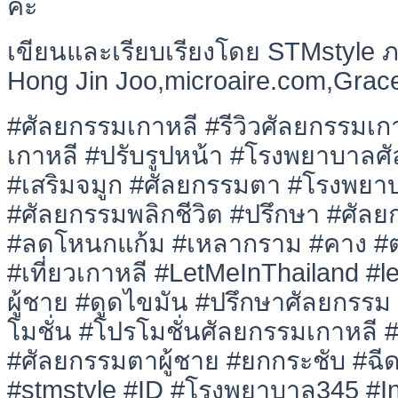
คะ
เขียนและเรียบเรียงโดย STMstyle
Hong Jin Joo,microaire.com,Grace
#ศัลยกรรมเกาหลี #รีวิวศัลยกรรมเ
เกาหลี #ปรับรูปหน้า #โรงพยาบาลศ
#เสริมจมูก #ศัลยกรรมตา #โรงพยา
#ศัลยกรรมพลิกชีวิต #ปรึกษา #ศัลย
#ลดโหนกแก้ม #เหลากราม #คาง #ตา
#เที่ยวเกาหลี #LetMeInThailand #
ผู้ชาย #ดูดไขมัน #ปรึกษาศัลยกรร
โมชั่น #โปรโมชั่นศัลยกรรมเกาหลี 
#ศัลยกรรมตาผู้ชาย #ยกกระชับ #ฉีด
#stmstyle #ID #โรงพยาบาล345 #I