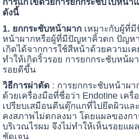
การแก้ไขด้วยการยกกระชับใบหน้าแ
ดังนี้
1. ยกกระชับหน้าผาก
เหมาะกับผู้ที่
หน้าผากหรือผู้ที่มีปัญหาคิ้วตก ปัญห
เกิดได้จากการใช้สีหน้าด้วยความเ
ทำให้เกิดริ้วรอย การยกกระชับหน้ผา
รอยดีขึ้น
วิธีการผ่าตัด
: การยกกระชับหน้าผา
ด้วยเครื่องมือที่ชื่อว่า Endotine เครื่
เปรียบเสมือนตีนตุ๊กแกที่ไปยึดผิวและกล
คงสภาพไม่ตกลงมา โดยแผลของการผ่
บริเวณไรผม จึงไม่ทำให้เห็นรอยแผ
ชัดเจน