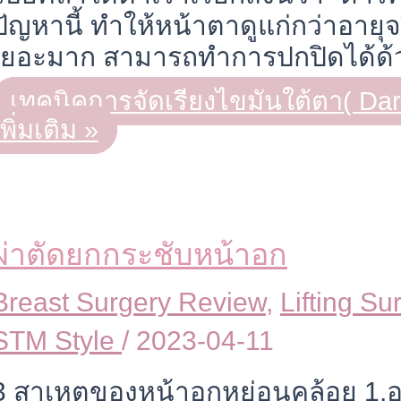
ปัญหานี้ ทำให้หน้าตาดูแก่กว่าอายุจร
เยอะมาก สามารถทำการปกปิดได้ด้
เทคนิคการจัดเรียงไขมันใต้ตา( Dark
เพิ่มเติม »
ผ่าตัดยกกระชับหน้าอก
Breast Surgery Review
,
Lifting S
STM Style
/
2023-04-11
3 สาเหตุของหน้าอกหย่อนคล้อย 1.อายุ