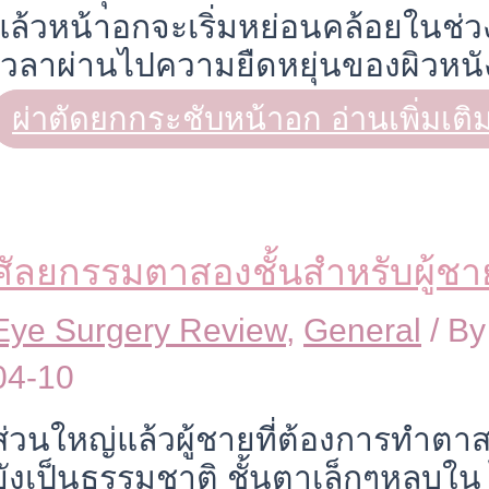
แล้วหน้าอกจะเริ่มหย่อนคล้อยในช่วง
เวลาผ่านไปความยืดหยุ่นของผิวหน
ผ่าตัดยกกระชับหน้าอก
อ่านเพิ่มเติ
ศัลยกรรมตาสองชั้นสำหรับผู้ชา
Eye Surgery Review
,
General
/ B
04-10
ส่วนใหญ่แล้วผู้ชายที่ต้องการทำตาส
ยังเป็นธรรมชาติ ชั้นตาเล็กๆหลบใน 