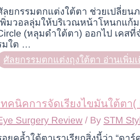
ศัลยกรรมตกแต่งใต้ตา ช่วยเปลี่ยน
เพิ่มวอลลุ่มให้บริเวณหน้าโหนกแก
Circle (หลุมดำใต้ตา) ออกไป เคสที่
รมใต …
ศัลยกรรมตกแต่งถุงใต้ตา
อ่านเพิ่มเ
เทคนิคการจัดเรียงไขมันใต้ตา( D
Eye Surgery Review
/ By
STM Sty
รอยคล้ำใต้ตาเราเรียกสิ่งนี้ว่า “ดาร์