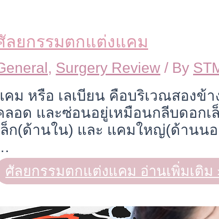
ศัลยกรรมตกแต่งแคม
General
,
Surgery Review
/ By
STM
แคม หรือ เลเบียน คือบริเวณสองข้างท
คลอด และซ่อนอยู่เหมือนกลีบดอกเล็
เล็ก(ด้านใน) และ แคมใหญ่(ด้านนอก
…
ศัลยกรรมตกแต่งแคม
อ่านเพิ่มเติม 