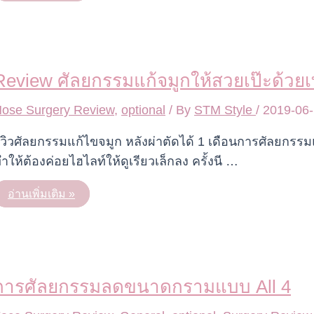
ศัลยกรรม
ยก
กระชับ
ใบหน้า
ตอน
ไหน
ดี
Review ศัลยกรรมแก้จมูกให้สวยเป๊ะด้วย
?
ose Surgery Review
,
optional
/ By
STM Style
/
2019-06-
ีวิวศัลยกรรมแก้ไขจมูก หลังผ่าตัดได้ 1 เดือนการศัลยกรร
ำให้ต้องค่อยไฮไลท์ให้ดูเรียวเล็กลง ครั้งนี …
Review
อ่านเพิ่มเติม »
ศัลยกรรม
แก้
จมูก
ให้
สวย
เป๊ะ
ด้วย
เทคนิค
การศัลยกรรมลดขนาดกรามแบบ All 4
เกาหลี