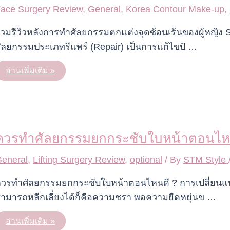
ace Surgery Review
,
General
,
Korea Contour Make-up
,
วมรีวิวหลังการทำศัลยกรรมตกแต่งจุดซ้อนเร้นของผู้หญิง S
ัลยกรรมประเภทรีแพร์ (Repair) เป็นการแก้ไขปั …
Review
อ่านเพิ่มเติม »
ศัลยกรรม
ตกแต่ง
จุด
ซ่อน
เร้น
ของ
ผู้
หญิง!
ควรทำศัลยกรรมยกกระชับใบหน้าตอนไห
eneral
,
Lifting Surgery Review
,
optional
/ By
STM Style
วรทำศัลยกรรมยกกระชับใบหน้าตอนไหนดี ? การเปลี่ยนแปลงข
ามารถหลีกเลี่ยงได้ก็คือความชรา พอความยืดหยุ่นข …
ควร
อ่านเพิ่มเติม »
ทำ