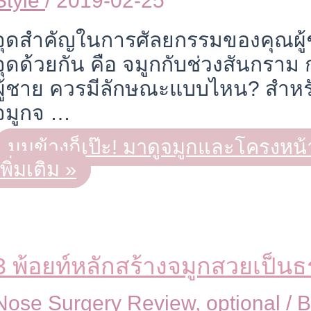
Style
/
2019-02-25
จุดสำคัญในการศัลยกรรมของคุณผู้ช
จุดด้วยกัน คือ จมูกกับช่วงสันกราม
ผู้ชาย ควรมีลักษณะแบบไหน? สำหรั
จมูกจ …
มุมข้างก็เป๊ะ! มาดูจมูกและโครงหน้
เพิ่มเติม »
3 พ้อยท์หลักสร้างจมูกสวยเป็นธ
Nose Surgery Review
,
optional
/ 