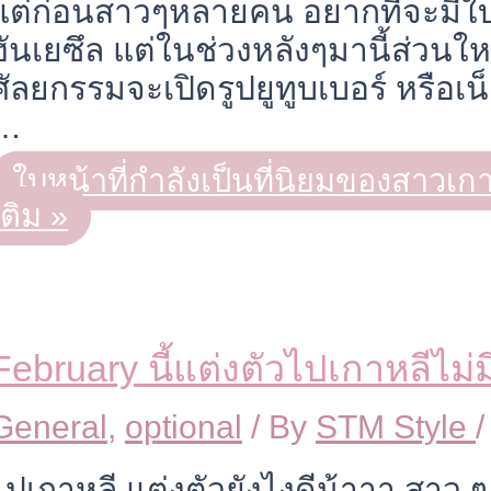
แต่ก่อนสาวๆหลายคน อยากที่จะมีใบ
ฮันเยซึล แต่ในช่วงหลังๆมานี้ส่วนให
ศัลยกรรมจะเปิดรูปยูทูบเบอร์ หรือเ
…
ใบหน้าที่กำลังเป็นที่นิยมของสาวเก
เติม »
February นี้แต่งตัวไปเกาหลีไม่มี
General
,
optional
/ By
STM Style
ไปเกาหลี แต่งตัวยังไงดีน้าาา สาว 