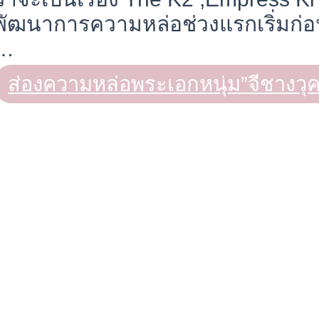
พัฒนาการความหล่อช่วงแรกเริ่มก
…
ส่องความหล่อพระเอกหนุ่ม”จีชางวุค