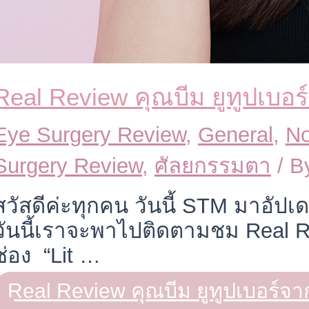
Real Review คุณบีม ยูทูปเบอร
Eye Surgery Review
,
General
,
No
Surgery Review
,
ศัลยกรรมตา
/ B
สวัสดีค่ะทุกคน วันนี้ STM มาอัป
วันนี้เราจะพาไปติดตามชม Real R
ช่อง “Lit …
Real Review คุณบีม ยูทูปเบอร์จา