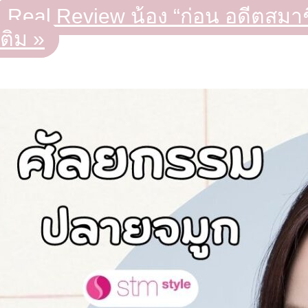
Real Review น้อง “ก่อน อดีตสมา
เติม »