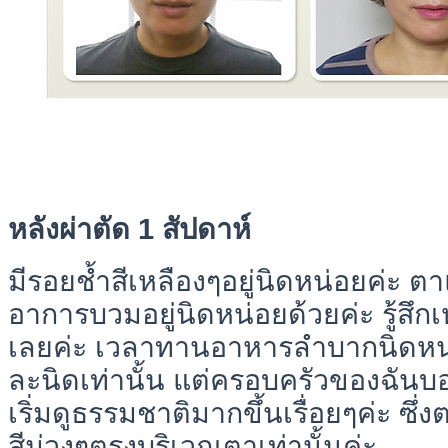
หลังผ่าตัด 1 สัปดาห์
มีรอยช้ำสีเหลืองๆอยู่นิดหน่อยค่ะ ต
อาการบวมอยู่นิดหน่อยด้วยค่ะ รู้สึกเ
เลยค่ะ เวลาทานอาหารลำบากนิดหน่อ
ละนิดเท่านั้น แต่ครอบครัวของฉันบ
เริ่มดูธรรมชาติมากขึ้นเรื่อยๆค่ะ ซึ่
สีม่วงๆตรงบริเวณตาเท่านั้นค่ะ