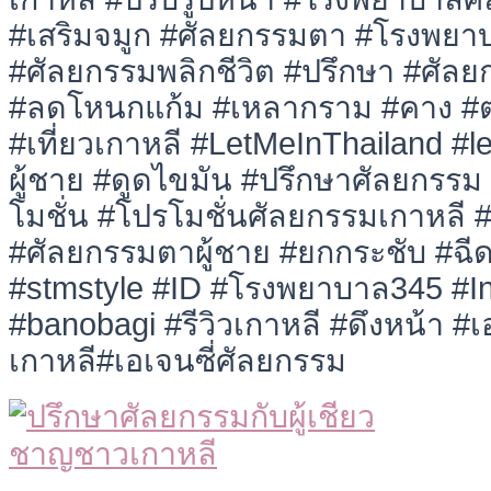
#เสริมจมูก #ศัลยกรรมตา #โรงพยา
#ศัลยกรรมพลิกชีวิต #ปรึกษา #ศัลย
#ลดโหนกแก้ม #เหลากราม #คาง #ตา
#เที่ยวเกาหลี #LetMeInThailand #
ผู้ชาย #ดูดไขมัน #ปรึกษาศัลยกรร
โมชั่น #โปรโมชั่นศัลยกรรมเกาหลี 
#ศัลยกรรมตาผู้ชาย #ยกกระชับ #ฉีด
#stmstyle #ID #โรงพยาบาล345 #I
#banobagi #รีวิวเกาหลี #ดึงหน้า #เอ
เกาหลี#เอเจนซี่ศัลยกรรม