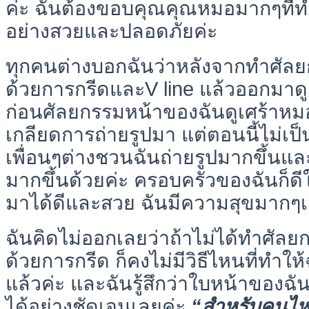
ค่ะ ฉันต้องขอบคุณคุณหมอมากๆที่
อย่างสวยและปลอดภัยค่ะ
ทุกคนต่างบอกฉันว่าหลังจากทำศัล
ด้วยการกรีดและV line แล้วออกมาด
ก่อนศัลยกรรมหน้าของฉันดูเศร้าหม
เกลียดการถ่ายรูปมา แต่ตอนนี้ไม่เป็
เพื่อนๆต่างชวนฉันถ่ายรูปมากขึ้นแล
มากขึ้นด้วยค่ะ ครอบครัวของฉันก็ด
มาได้ดีและสวย ฉันมีความสุขมากๆเ
ฉันคิดไม่ออกเลยว่าถ้าไม่ได้ทำศัล
ด้วยการกรีด ก็คงไม่มีวิธีไหนที่ทำให้ฉ
แล้วค่ะ และฉันรู้สึกว่าใบหน้าของฉ
ได้อย่างชัดเจนเลยค่ะ
“สำหรับคนไหน