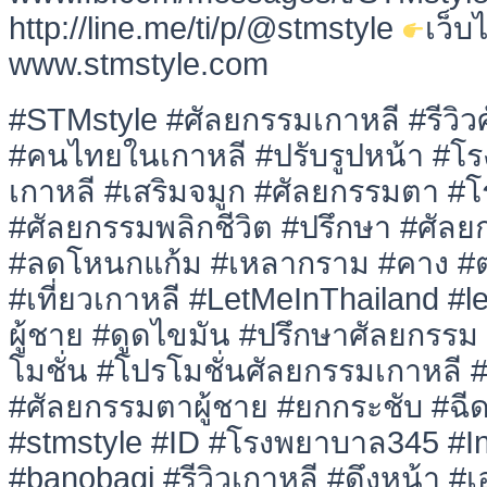
http://line.me/ti/p/@stmstyle
เว็บ
www.stmstyle.com
#STMstyle #ศัลยกรรมเกาหลี #รีวิว
#คนไทยในเกาหลี #ปรับรูปหน้า #โ
เกาหลี #เสริมจมูก #ศัลยกรรมตา #
#ศัลยกรรมพลิกชีวิต #ปรึกษา #ศัลย
#ลดโหนกแก้ม #เหลากราม #คาง #ตา
#เที่ยวเกาหลี #LetMeInThailand #
ผู้ชาย #ดูดไขมัน #ปรึกษาศัลยกรร
โมชั่น #โปรโมชั่นศัลยกรรมเกาหลี 
#ศัลยกรรมตาผู้ชาย #ยกกระชับ #ฉีด
#stmstyle #ID #โรงพยาบาล345 #I
#banobagi #รีวิวเกาหลี #ดึงหน้า #เอ