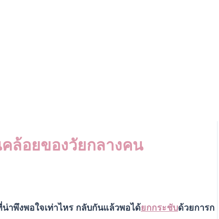
นคล้อยของวัยกลางคน
ี่น่าพึงพอใจเท่าไหร กลับกันแล้วพอได้
ยกกระชับ
ด้วยการก