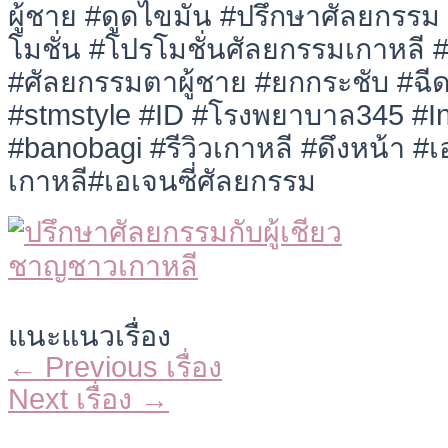
ผู้ชาย #ดูดไขมัน #ปรึกษาศัลยกรร
โมชั่น #โปรโมชั่นศัลยกรรมเกาหลี 
#ศัลยกรรมตาผู้ชาย #ยกกระชับ #ฉีด
#stmstyle #ID #โรงพยาบาล345 #I
#banobagi #รีวิวเกาหลี #ดึงหน้า #เอ
เกาหลี#เอเจนซี่ศัลยกรรม
แนะแนวเรื่อง
←
Previous เรื่อง
Next เรื่อง
→