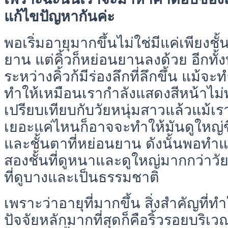
แก้ไขปัญหากันค่ะ
พอเริ่มอายุมากขึ้นไม่ใช่มีแค่เพียงชั้
ยาน แต่คิ้วก็หย่อนยานลงด้วย อีกทั
ระหว่างคิ้วก้มีร่องลึกที่ลึกขึ้น แม้จ
ทำให้เหมือนเรากำลังแสดงสีหน้าไม่พอใ
เปรียบเทียบกับวัยหนุ่มสาวแล้วแม้เ
เยอะแค่ไหนก็อาจจะทำให้มันดูใหญ่ขึ้
และชั้นตาที่หย่อนยาน ดังนั้นพอทำแ
สองชั้นที่ดูหนาและดูใหญ่มากกว่าวัยห
ที่ดูบางและเป็นธรรมชาติ
เพราะว่าอายุที่มากขึ้น สิ่งสำคัญที่ทำใ
ปัจจัยหลักมากที่สุดก็คือริ้วรอยบริเว