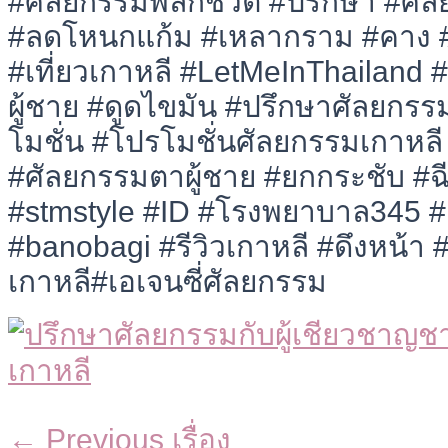
#ศัลยกรรมพลิกชีวิต #ปรึกษา #ศัล
#ลดโหนกแก้ม #เหลากราม #คาง #ต
#เที่ยวเกาหลี #LetMeInThailand 
ผู้ชาย #ดูดไขมัน #ปรึกษาศัลยกร
โมชั่น #โปรโมชั่นศัลยกรรมเกาหล
#ศัลยกรรมตาผู้ชาย #ยกกระชับ #ฉ
#stmstyle #ID #โรงพยาบาล345 #
#banobagi #รีวิวเกาหลี #ดึงหน้า #เ
เกาหลี#เอเจนซี่ศัลยกรรม
←
Previous เรื่อง
แนะแนว