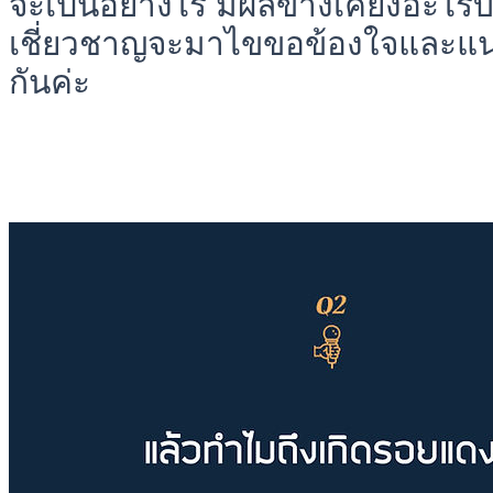
จะเป็นอย่างไร มีผลข้างเคียงอะไรบ้า
เชี่ยวชาญจะมาไขขอข้องใจและแน
กันค่ะ