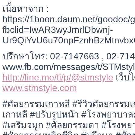
เนื้อหาจาก :
https://1boon.daum.net/goodoc
fbclid=IwAR3wyJmrlDbwnj-
Ur9QiYvU6u70npFznhBzMtnvb
ปรึกษาโทร: 02-7147663 , 02-71
www.fb.com/messages/t/STMstyle 
http://line.me/ti/p/@stmstyle
เว็บไ
www.stmstyle.com
#ศัลยกรรมเกาหลี #รีวิวศัลยกรรม
เกาหลี #ปรับรูปหน้า #โรงพยาบาล
#เสริมจมูก #ศัลยกรรมตา #โรงพย