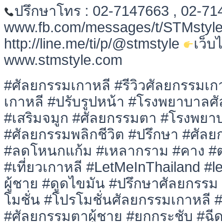
ปรึกษาโทร : 02-7147663 , 02-7
www.fb.com/messages/t/STMstyl
http://line.me/ti/p/@stmstyle
เว็บ
www.stmstyle.com
#ศัลยกรรมเกาหลี #รีวิวศัลยกรรมเ
เกาหลี #ปรับรูปหน้า #โรงพยาบาลศ
#เสริมจมูก #ศัลยกรรมตา #โรงพยา
#ศัลยกรรมพลิกชีวิต #ปรึกษา #ศัลย
#ลดโหนกแก้ม #เหลากราม #คาง #ตา
#เที่ยวเกาหลี #LetMeInThailand #
ผู้ชาย #ดูดไขมัน #ปรึกษาศัลยกรร
โมชั่น #โปรโมชั่นศัลยกรรมเกาหลี 
#ศัลยกรรมตาผู้ชาย #ยกกระชับ #ฉีด