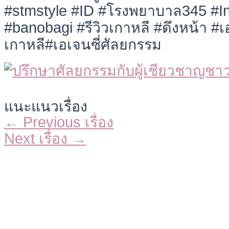
#stmstyle #ID #โรงพยาบาล345 #I
#banobagi #รีวิวเกาหลี #ดึงหน้า #เอ
เกาหลี#เอเจนซี่ศัลยกรรม
แนะแนวเรื่อง
←
Previous เรื่อง
Next เรื่อง
→