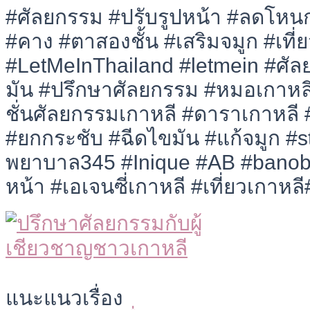
#ศัลยกรรม #ปรับรูปหน้า #ลดโหน
#คาง #ตาสองชั้น #เสริมจมูก #เที่
#LetMeInThailand #letmein #ศัล
มัน #ปรึกษาศัลยกรรม #หมอเกาหล
ชั่นศัลยกรรมเกาหลี #ดาราเกาหลี 
#ยกกระชับ #ฉีดไขมัน #แก้จมูก #s
พยาบาล345 #Inique #AB #banobag
หน้า #เอเจนซี่เกาหลี #เที่ยวเกาหล
แนะแนวเรื่อง