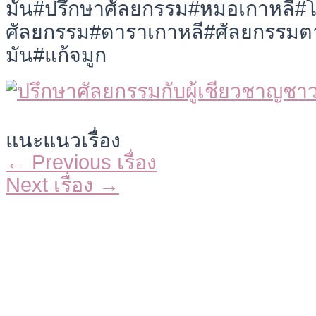
มัน#ปรึกษาศัลยกรรม#หมอเกาหลี#โป
ศัลยกรรม#ดาราเกาหลี#ศัลยกรรมต
มัน#แก้จมูก
แนะแนวเรื่อง
←
Previous เรื่อง
Next เรื่อง
→