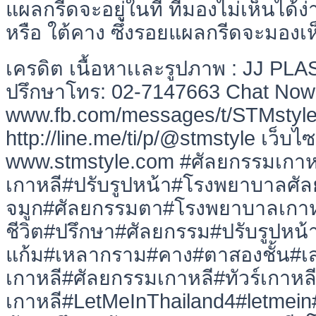
แผลกรีดจะอยู่ในที่ ที่มองไม่เห็นได้ง่
หรือ ใต้คาง ซึ่งรอยแผลกรีดจะมองเห
เครดิต เนื้อหาเเละรูปภาพ : JJ 
ปรึกษาโทร: 02-7147663 Chat Now
www.fb.com/messages/t/STMstyle L
http://line.me/ti/p/@stmstyle เว็บไซ
www.stmstyle.com #ศัลยกรรมเกา
เกาหลี#ปรับรูปหน้า#โรงพยาบาลศัล
จมูก#ศัลยกรรมตา#โรงพยาบาลเกาห
ชีวิต#ปรึกษา#ศัลยกรรม#ปรับรูปห
แก้ม#เหลากราม#คาง#ตาสองชั้น#เสร
เกาหลี#ศัลยกรรมเกาหลี#ทัวร์เกาหลี
เกาหลี#LetMeInThailand4#letmei