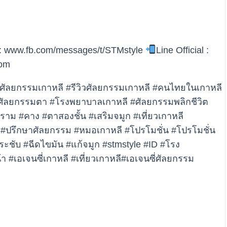
: www.fb.com/messages/t/STMstyle
Line Official :
com
ัลยกรรมเกาหลี #รีวิวศัลยกรรมเกาหลี #คนไทยในเกาหลี
#ศัลยกรรมตา #โรงพยาบาลเกาหลี #ศัลยกรรมพลิกชีวิต
ม #คาง #ตาสองชั้น #เสริมจมูก #เที่ยวเกาหลี
น #ปรึกษาศัลยกรรม #หมอเกาหลี #โปรโมชั่น #โปรโมชั่น
ะชับ #ฉีดไขมัน #แก้จมูก #stmstyle #ID #โรง
 #เอเจนซี่เกาหลี #เที่ยวเกาหลี#เอเจนซี่ศัลยกรรม