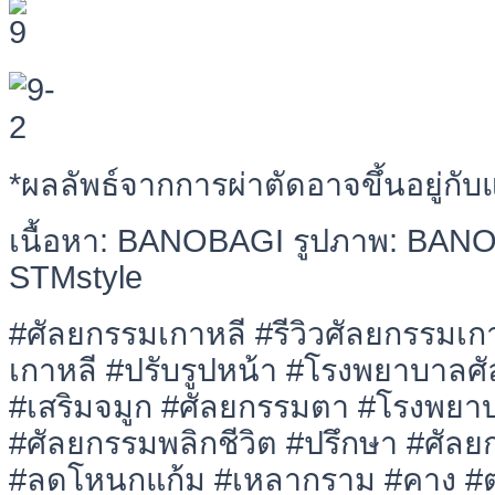
*ผลลัพธ์จากการผ่าตัดอาจขึ้นอยู่กั
เนื้อหา: BANOBAGI รูปภาพ: BANOB
STMstyle
#ศัลยกรรมเกาหลี #รีวิวศัลยกรรมเ
เกาหลี #ปรับรูปหน้า #โรงพยาบาลศ
#เสริมจมูก #ศัลยกรรมตา #โรงพยา
#ศัลยกรรมพลิกชีวิต #ปรึกษา #ศัลย
#ลดโหนกแก้ม #เหลากราม #คาง #ตา