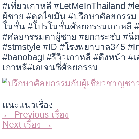
#เที่ยวเกาหลี #LetMeInThailand #
ผู้ชาย #ดูดไขมัน #ปรึกษาศัลยกรร
โมชั่น #โปรโมชั่นศัลยกรรมเกาหลี 
#ศัลยกรรมตาผู้ชาย #ยกกระชับ #ฉีด
#stmstyle #ID #โรงพยาบาล345 #I
#banobagi #รีวิวเกาหลี #ดึงหน้า #เอ
เกาหลี#เอเจนซี่ศัลยกรรม
แนะแนวเรื่อง
←
Previous เรื่อง
Next เรื่อง
→