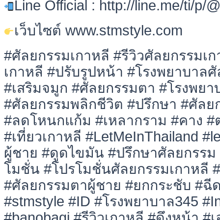
Line Official : http://line.me/ti/p
เว็บไซต์ www.stmstyle.com
#ศัลยกรรมเกาหลี #รีวิวศัลยกรรมเ
เกาหลี #ปรับรูปหน้า #โรงพยาบาลศ
#เสริมจมูก #ศัลยกรรมตา #โรงพยา
#ศัลยกรรมพลิกชีวิต #ปรึกษา #ศัลย
#ลดโหนกแก้ม #เหลากราม #คาง #ตา
#เที่ยวเกาหลี #LetMeInThailand #
ผู้ชาย #ดูดไขมัน #ปรึกษาศัลยกรร
โมชั่น #โปรโมชั่นศัลยกรรมเกาหลี 
#ศัลยกรรมตาผู้ชาย #ยกกระชับ #ฉีด
#stmstyle #ID #โรงพยาบาล345 #I
#banobagi #รีวิวเกาหลี #ดึงหน้า #เอ