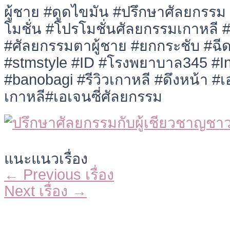
ผู้ชาย #ดูดไขมัน #ปรึกษาศัลยกรร
โมชั่น #โปรโมชั่นศัลยกรรมเกาหลี 
#ศัลยกรรมตาผู้ชาย #ยกกระชับ #ฉีด
#stmstyle #ID #โรงพยาบาล345 #I
#banobagi #รีวิวเกาหลี #ดึงหน้า #เอ
เกาหลี#เอเจนซี่ศัลยกรรม
แนะแนวเรื่อง
←
Previous เรื่อง
Next เรื่อง
→