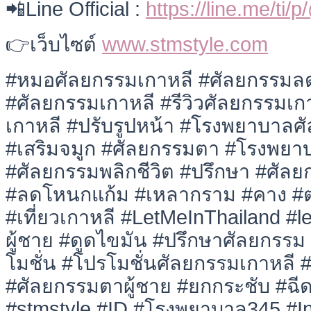
📲Line Official :
https://line.me/ti/
👉เว็บไซต์
www.stmstyle.com
#หมอศัลยกรรมเกาหลี #ศัลยกรรมล
#ศัลยกรรมเกาหลี #รีวิวศัลยกรรมเ
เกาหลี #ปรับรูปหน้า #โรงพยาบาลศ
#เสริมจมูก #ศัลยกรรมตา #โรงพยา
#ศัลยกรรมพลิกชีวิต #ปรึกษา #ศัลย
#ลดโหนกแก้ม #เหลากราม #คาง #ตา
#เที่ยวเกาหลี #LetMeInThailand #
ผู้ชาย #ดูดไขมัน #ปรึกษาศัลยกรร
โมชั่น #โปรโมชั่นศัลยกรรมเกาหลี 
#ศัลยกรรมตาผู้ชาย #ยกกระชับ #ฉีด
#stmstyle #ID #โรงพยาบาล345 #I