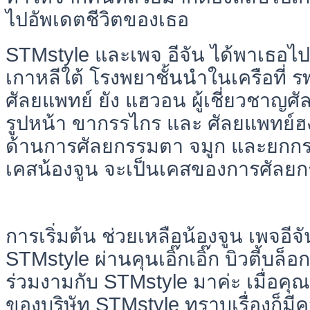
ไปอัพเดตชีวิตของเธอ
STMstyle และเพจ อีจัน ได้พาเธอไปพ
เกาหลีใต้ โรงพยาชั้นนำในเครือที่ ร
ศัลยแพทย์ ยัง แฮวอน ผู้เชี่ยวชาญศ
รูปหน้า ขากรรไกร และ ศัลยแพทย์ฮงจ
ด้านการศัลยกรรมตา จมูก และยกกระช
เคสน้องจูน จะเป็นเคสของการศัลยกร
การเริ่มต้น ช่วยเหลือน้องจูน เพจอี
STMstyle ผ่านคุนเอิ๊กเอิ๊ก บิวตี้บล็อก
ร่วมงามกับ STMstyle มาค่ะ เมื่อค
ของบริษัท STMstyle ทราบเรื่องก็ม