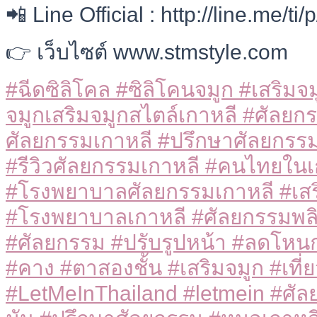
📲 Line Official : http://line.me/t
👉 เว็บไซต์ www.stmstyle.com
#ฉีดซิลิโคล #ซิลิโคนจมูก #เสริมจ
จมูกเสริมจมูกสไตล์เกาหลี #ศัลยกร
ศัลยกรรมเกาหลี #ปรึกษาศัลยกรร
#รีวิวศัลยกรรมเกาหลี #คนไทยในเก
#โรงพยาบาลศัลยกรรมเกาหลี #เสร
#โรงพยาบาลเกาหลี #ศัลยกรรมพลิ
#ศัลยกรรม #ปรับรูปหน้า #ลดโหน
#คาง #ตาสองชั้น #เสริมจมูก #เที่
#LetMeInThailand #letmein #ศัล