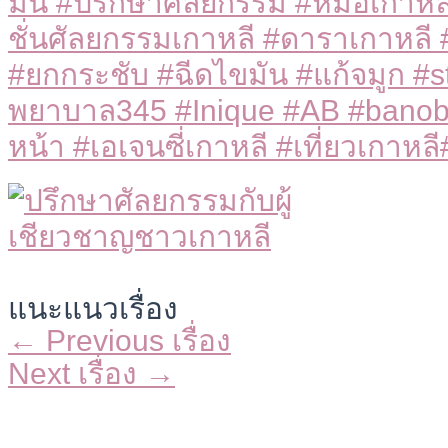
มัน #ปรึกษาศัลยกรรม #หมอเกาหล
ชั่นศัลยกรรมเกาหลี #ดาราเกาหลี 
#ยกกระชับ #ฉีดไขมัน #แก้จมูก #s
พยาบาล345 #Inique #AB #banobag
หน้า #เอเจนซี่เกาหลี #เที่ยวเกาหล
แนะแนวเรื่อง
←
Previous เรื่อง
Next เรื่อง
→