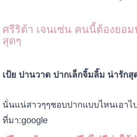
ศรีริต้า เจนเซ่น คนนี้ต้องย
สุดๆ
เป้ย ปานวาด ปากเล็กจิ้มลิ้ม น่ารักสุ
นั่นแน่สาวๆๆชอบปากแบบไหนเอาไป
ที่มา:google