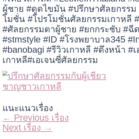
ผู้ชาย #ดูดไขมัน #ปรึกษาศัลยกรร
โมชั่น #โปรโมชั่นศัลยกรรมเกาหลี 
#ศัลยกรรมตาผู้ชาย #ยกกระชับ #ฉีด
#stmstyle #ID #โรงพยาบาล345 #I
#banobagi #รีวิวเกาหลี #ดึงหน้า #เอ
เกาหลี#เอเจนซี่ศัลยกรรม
แนะแนวเรื่อง
←
Previous เรื่อง
Next เรื่อง
→