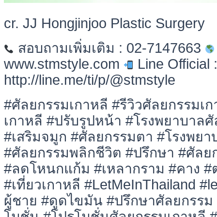
cr. JJ Hongjinjoo Plastic Surgery
สอบถามเพิ่มเติม : 02-7147663
www.stmstyle.com
Line Official 
http://line.me/ti/p/@stmstyle
#ศัลยกรรมเกาหลี #รีวิวศัลยกรรมเ
เกาหลี #ปรับรูปหน้า #โรงพยาบาลศ
#เสริมจมูก #ศัลยกรรมตา #โรงพยา
#ศัลยกรรมพลิกชีวิต #ปรึกษา #ศัลย
#ลดโหนกแก้ม #เหลากราม #คาง #ตา
#เที่ยวเกาหลี #LetMeInThailand #
ผู้ชาย #ดูดไขมัน #ปรึกษาศัลยกรร
โมชั่น #โปรโมชั่นศัลยกรรมเกาหลี 