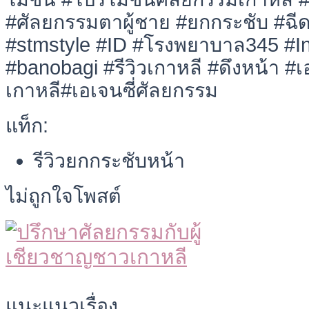
#ศัลยกรรมตาผู้ชาย #ยกกระชับ #ฉีด
#stmstyle #ID #โรงพยาบาล345 #I
#banobagi #รีวิวเกาหลี #ดึงหน้า #เอ
เกาหลี#เอเจนซี่ศัลยกรรม
แท็ก:
รีวิวยกกระชับหน้า
ไม่ถูกใจโพสต์
แนะแนวเรื่อง