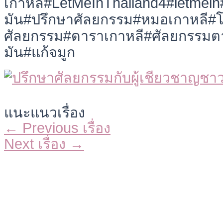
เกาหลี#LetMeInThailand4#letmei
มัน#ปรึกษาศัลยกรรม#หมอเกาหลี#โป
ศัลยกรรม#ดาราเกาหลี#ศัลยกรรมต
มัน#แก้จมูก
แนะแนวเรื่อง
←
Previous เรื่อง
Next เรื่อง
→