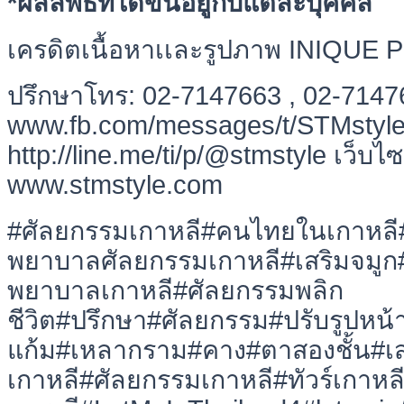
*ผลลัพธ์ที่ได้ขึ้นอยู่กับแต่ละบุคคล
เครดิตเนื้อหาเเละรูปภาพ INIQU
ปรึกษาโทร: 02-7147663 , 02-714
www.fb.com/messages/t/STMstyle L
http://line.me/ti/p/@stmstyle เว็บไซ
www.stmstyle.com
#ศัลยกรรมเกาหลี#คนไทยในเกาหลี#
พยาบาลศัลยกรรมเกาหลี#เสริมจมู
พยาบาลเกาหลี#ศัลยกรรมพลิก
ชีวิต#ปรึกษา#ศัลยกรรม#ปรับรูปห
แก้ม#เหลากราม#คาง#ตาสองชั้น#เสร
เกาหลี#ศัลยกรรมเกาหลี#ทัวร์เกาหลี