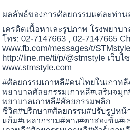
ผลลัพธ์ของการศัลยกรรมแต่ละท่านอ
เครดิตเนื้อหาเละรูปภาพ โรงพยาบา
โทร: 02-7147663 , 02-7147665 C
www.fb.com/messages/t/STMstyle L
http://line.me/ti/p/@stmstyle เว็บไซ
www.stmstyle.com
#ศัลยกรรมเกาหลี#คนไทยในเกาหลี#
พยาบาลศัลยกรรมเกาหลี#เสริมจมู
พยาบาลเกาหลี#ศัลยกรรมพลิก
ชีวิต#ปรึกษา#ศัลยกรรม#ปรับรูปห
แก้ม#เหลากราม#คาง#ตาสองชั้น#เสร