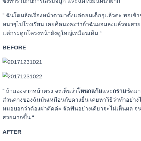
ซึ่งทำร่วมกับการเสริมจมูก และฉีดไขมันหน้าผาก
” ฉันโดนล้อเรื่องหน้าตามาตั้งแต่ตอนเด็กๆแล้วค่ะ พอเข้
หนาๆไปโรงเรียน เคยคิดนะคะว่าถ้าฉันผอมลงแล้วจะสวยขึ้
แต่กระดูกโครงหน้ายังดูใหญ่เหมือนเดิม “
BEFORE
” ถ้ามองจากหน้าตรง จะเห็นว่า
โหนกแก้ม
และ
กราม
ชัดมา
ส่วนคางของฉันมันเหมือนกับคางยื่น เคยหาวิธีว่าทำอย่างไ
หมอบอกว่าต้องผ่าตัดค่ะ จัดฟันอย่างเดียวจะไม่เห็นผล จ
สวยมากขึ้น “
AFTER