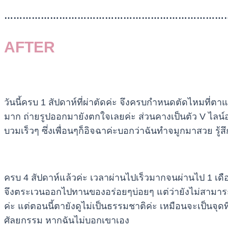
…………………………………………………………………
AFTER
วันนี้ครบ 1 สัปดาห์ที่ผ่าตัดค่ะ จึงครบกำหนดตัดไหมที่ต
มาก ถ่ายรูปออกมายังตกใจเลยค่ะ ส่วนคางเป็นตัว V ไลน์
บวมเร็วๆ ซึ่งเพื่อนๆก็อิจฉาค่ะบอกว่าฉันทำจมูกมาสวย รู้ส
ครบ 4 สัปดาห์แล้วค่ะ เวลาผ่านไปเร็วมากจนผ่านไป 1 เดื
จึงตระเวนออกไปทานของอร่อยๆบ่อยๆ แต่ว่ายังไม่สามา
ค่ะ แต่ตอนนี้ตายังดูไม่เป็นธรรมชาติค่ะ เหมือนจะเป็นจุดที
ศัลยกรรม หากฉันไม่บอกเขาเอง