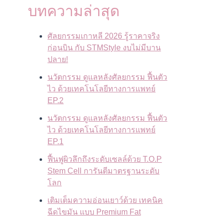
บทความล่าสุด
ศัลยกรรมเกาหลี 2026 รู้ราคาจริง
ก่อนบิน กับ STMStyle งบไม่มีบาน
ปลาย!
นวัตกรรม ดูแลหลังศัลยกรรม ฟื้นตัว
ไว ด้วยเทคโนโลยีทางการแพทย์
EP.2
นวัตกรรม ดูแลหลังศัลยกรรม ฟื้นตัว
ไว ด้วยเทคโนโลยีทางการแพทย์
EP.1
ฟื้นฟูผิวลึกถึงระดับเซลล์ด้วย T.O.P
Stem Cell การันตีมาตรฐานระดับ
โลก
เติมเต็มความอ่อนเยาว์ด้วย เทคนิค
ฉีดไขมัน แบบ Premium Fat