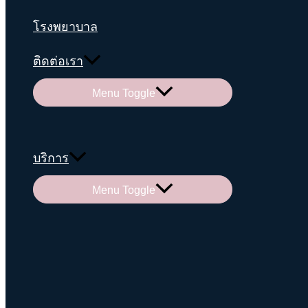
โรงพยาบาล
ติดต่อเรา
Menu Toggle
บริการ
Menu Toggle