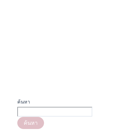
ค้นหา
ค้นหา