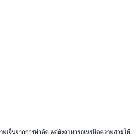
วามเจ็บจากการผ่าตัด แต่ยังสามารถเนรมิตความสวยให้