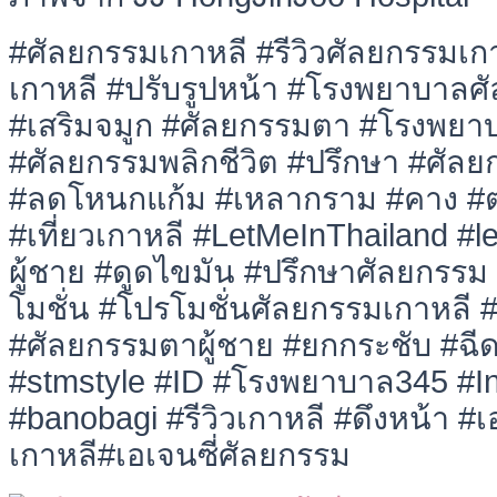
#ศัลยกรรมเกาหลี #รีวิวศัลยกรรมเ
เกาหลี #ปรับรูปหน้า #โรงพยาบาลศ
#เสริมจมูก #ศัลยกรรมตา #โรงพยา
#ศัลยกรรมพลิกชีวิต #ปรึกษา #ศัลย
#ลดโหนกแก้ม #เหลากราม #คาง #ตา
#เที่ยวเกาหลี #LetMeInThailand #
ผู้ชาย #ดูดไขมัน #ปรึกษาศัลยกรร
โมชั่น #โปรโมชั่นศัลยกรรมเกาหลี 
#ศัลยกรรมตาผู้ชาย #ยกกระชับ #ฉีด
#stmstyle #ID #โรงพยาบาล345 #I
#banobagi #รีวิวเกาหลี #ดึงหน้า #เอ
เกาหลี#เอเจนซี่ศัลยกรรม