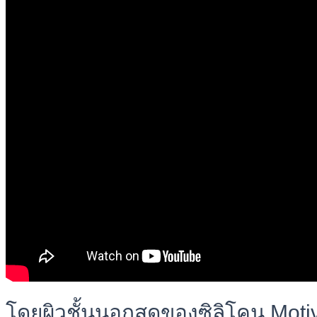
โดยผิวชั้นนอกสุดของซิลิโคน Motiv