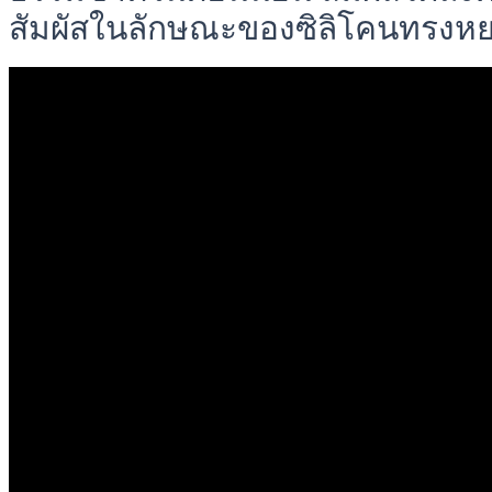
สัมผัสในลักษณะของซิลิโคนทรงหย