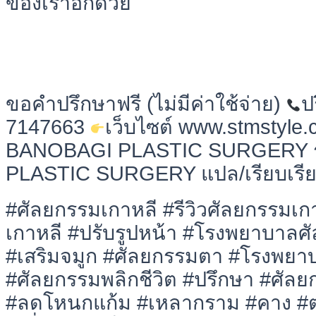
ของเราอีกด้วย
ขอคำปรึกษาฟรี (ไม่มีค่าใช้จ่าย)
ป
7147663
เว็บไซต์ www.stmstyle.c
BANOBAGI PLASTIC SURGERY ร
PLASTIC SURGERY แปล/เรียบเรีย
#ศัลยกรรมเกาหลี #รีวิวศัลยกรรมเ
เกาหลี #ปรับรูปหน้า #โรงพยาบาลศ
#เสริมจมูก #ศัลยกรรมตา #โรงพยา
#ศัลยกรรมพลิกชีวิต #ปรึกษา #ศัลย
#ลดโหนกแก้ม #เหลากราม #คาง #ตา