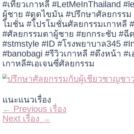
#เที่ยวเกาหลี #LetMeInThailand #
ผู้ชาย #ดูดไขมัน #ปรึกษาศัลยกรร
โมชั่น #โปรโมชั่นศัลยกรรมเกาหลี 
#ศัลยกรรมตาผู้ชาย #ยกกระชับ #ฉีด
#stmstyle #ID #โรงพยาบาล345 #I
#banobagi #รีวิวเกาหลี #ดึงหน้า #เอ
เกาหลี#เอเจนซี่ศัลยกรรม
แนะแนวเรื่อง
←
Previous เรื่อง
Next เรื่อง
→