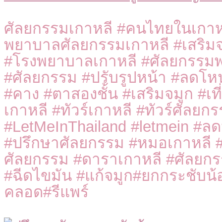
ศัลยกรรมเกาหลี #คนไทยในเกาหล
พยาบาลศัลยกรรมเกาหลี #เสริม
#โรงพยาบาลเกาหลี #ศัลยกรรมพล
#ศัลยกรรม #ปรับรูปหน้า #ลดโ
#คาง #ตาสองชั้น #เสริมจมูก #เท
เกาหลี #ทัวร์เกาหลี #ทัวร์ศัลยก
#LetMeInThailand #letmein #ลด
#ปรึกษาศัลยกรรม #หมอเกาหลี #โ
ศัลยกรรม #ดาราเกาหลี #ศัลยก
#ฉีดไขมัน #แก้จมูก#ยกกระชับน
คลอด#รีแพร์