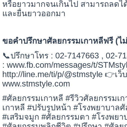
หรือยาวมากจนเกินไป สามารถลดได้ท
และยื่นยาวออกมา
ขอคำปรึกษาศัลยกรรมเกาหลีฟรี (ไม่ม
📞ปรึกษาโทร : 02-7147663 , 02-
: www.fb.com/messages/t/STMstyle 
http://line.me/ti/p/@stmstyle 👉เว็
www.stmstyle.com
#ศัลยกรรมเกาหลี #รีวิวศัลยกรรมเ
เกาหลี #ปรับรูปหน้า #โรงพยาบาลศ
#เสริมจมูก #ศัลยกรรมตา #โรงพยา
#ศัลยกรรมพลิกชีวิต #ปรึกษา #ศัลย