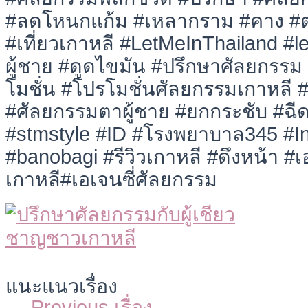
#ลดโหนกแก้ม #เหลากราม #คาง #ตา
#เที่ยวเกาหลี #LetMeInThailand #
ผู้ชาย #ดูดไขมัน #ปรึกษาศัลยกรร
โมชั่น #โปรโมชั่นศัลยกรรมเกาหลี 
#ศัลยกรรมตาผู้ชาย #ยกกระชับ #ฉีด
#stmstyle #ID #โรงพยาบาล345 #I
#banobagi #รีวิวเกาหลี #ดึงหน้า #เอ
เกาหลี#เอเจนซี่ศัลยกรรม
แนะแนวเรื่อง
←
Previous เรื่อง