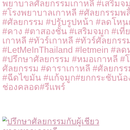
พยาบาลศัลยกรรมเกาหลี #เสริมจม
#โรงพยาบาลเกาหลี #ศัลยกรรมพลิ
#ศัลยกรรม #ปรับรูปหน้า #ลดโห
#คาง #ตาสองชั้น #เสริมจมูก #เที
เกาหลี #ทัวร์เกาหลี #ทัวร์ศัลยกรร
#LetMeInThailand #letmein #ลด
#ปรึกษาศัลยกรรม #หมอเกาหลี #โป
ศัลยกรรม #ดาราเกาหลี #ศัลยกร
#ฉีดไขมัน #แก้จมูก#ยกกระชับน้
ช่องคลอด#รีแพร์