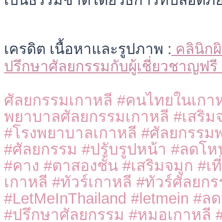
เครดิต เนื้อหาและรูปภาพ :
คลินิก
ปรึกษาศัลยกรรมกับผู้เชี่ยวชาญฟรี 
ศัลยกรรมเกาหลี #คนไทยในเกาหล
พยาบาลศัลยกรรมเกาหลี #เสริม
#โรงพยาบาลเกาหลี #ศัลยกรรมพล
#ศัลยกรรม #ปรับรูปหน้า #ลดโ
#คาง #ตาสองชั้น #เสริมจมูก #เท
เกาหลี #ทัวร์เกาหลี #ทัวร์ศัลยก
#LetMeInThailand #letmein #ลด
#ปรึกษาศัลยกรรม #หมอเกาหลี #โ