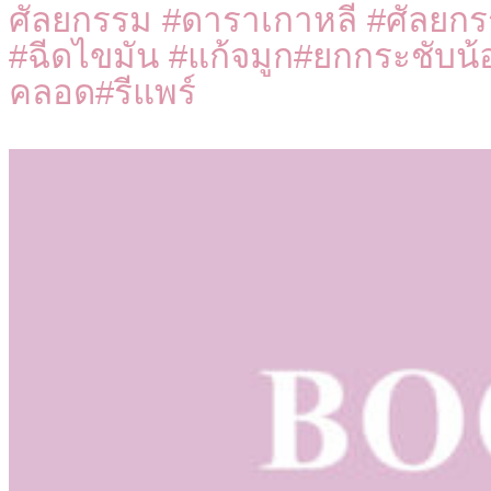
ศัลยกรรม #ดาราเกาหลี #ศัลยก
#ฉีดไขมัน #แก้จมูก#ยกกระชับน
คลอด#รีแพร์