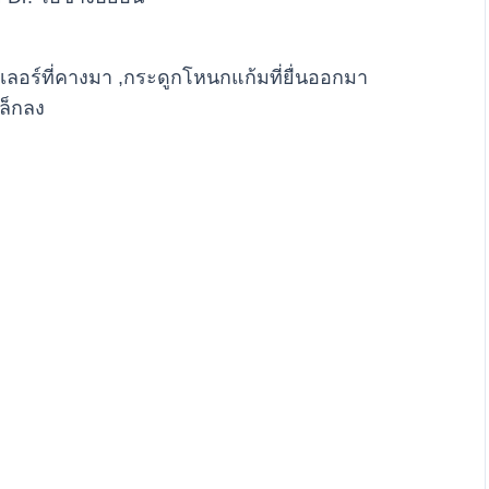
ิลเลอร์ที่คางมา ,กระดูกโหนกแก้มที่ยื่นออกมา
เล็กลง