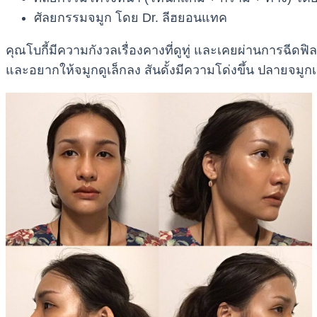
ศัลยกรรมจมูก โดย Dr. ลีฮยอนแทค
คุณโบกี้มีความกังวลเรื่องคางที่ดูทู่ และเคยผ่านการฉีดฟ
และอยากให้จมูกดูเล็กลง สันดั้งมีความโด่งขึ้น ปลายจมูก