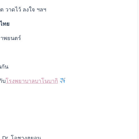
งฮิต วาดไว้ ลงใจ ฯลฯ
ศไทย
นภาพยนตร์
นกัน
กับ
โรงพยาบาลบาโนบากิ
ย Dr. โอชางฮยอน