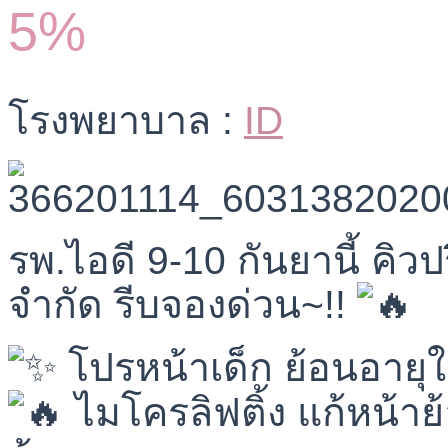
5%
โรงพยาบาล :
ID
รพ.ไอดี 9-10 กันยานี้ คิว
จำกัด รีบจองด่วน~!!
โปรหน้าเด็ก ย้อนอายุให
ไมโครลิฟติ้ง แก้หน้าย