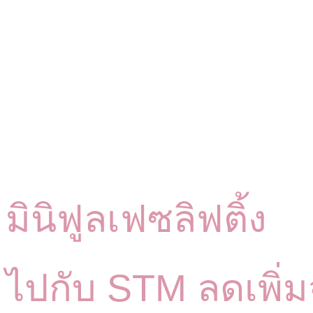
มินิฟูลเฟซลิฟติ้ง
ไปกับ STM ลดเพิ่