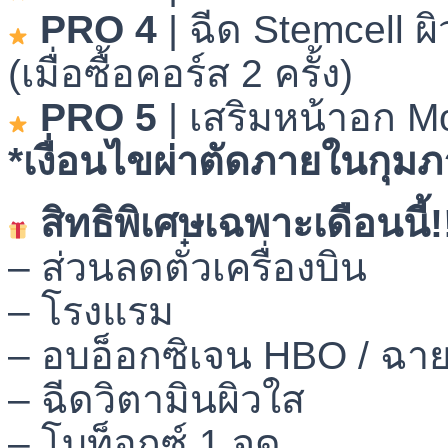
PRO 4
| ฉีด Stemcell ผิ
(เมื่อซื้อคอร์ส 2 ครั้ง)
PRO 5
| เสริมหน้าอก M
*เงื่อนไขผ่าตัดภายในกุมภา
สิทธิพิเศษเฉพาะเดือนนี้!
– ส่วนลดตั๋วเครื่องบิน
– โรงแรม
– อบอ็อกซิเจน HBO / ฉา
– ฉีดวิตามินผิวใส
– โบท็อกซ์ 1 จุด