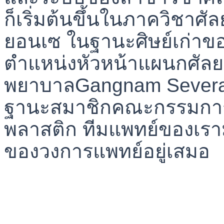
ก็เริ่มต้นขึ้นในภาควิชาศ
ยอนเซ ในฐานะศิษย์เก่าข
ตำแหน่งหัวหน้าแผนกศัล
พยาบาลGangnam Severan
ฐานะสมาชิกคณะกรรมกา
พลาสติก ทีมแพทย์ของเรามุ่
ของวงการแพทย์อยู่เสมอ