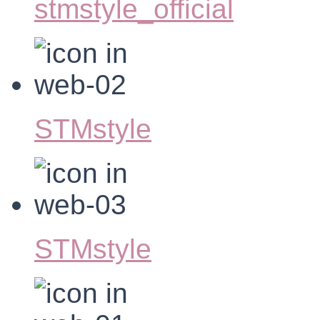
stmstyle_official
STMstyle
STMstyle