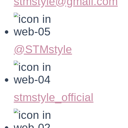
stmstyle@gmail.com
@STMstyle
stmstyle_official