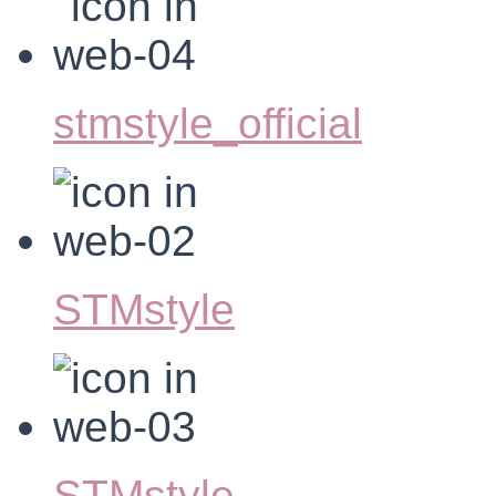
stmstyle_official
STMstyle
STMstyle