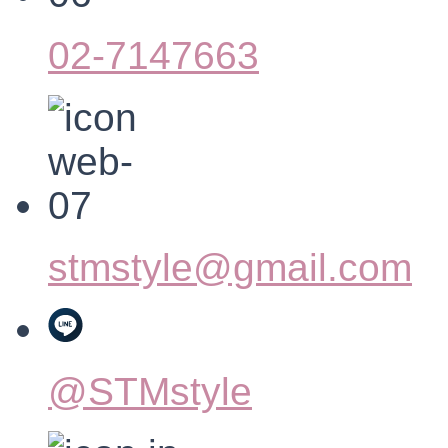
02-7147663
stmstyle@gmail.com
@STMstyle