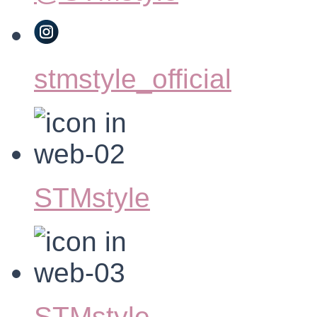
stmstyle_official
STMstyle
STMstyle