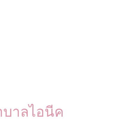
าบาลไอนีค