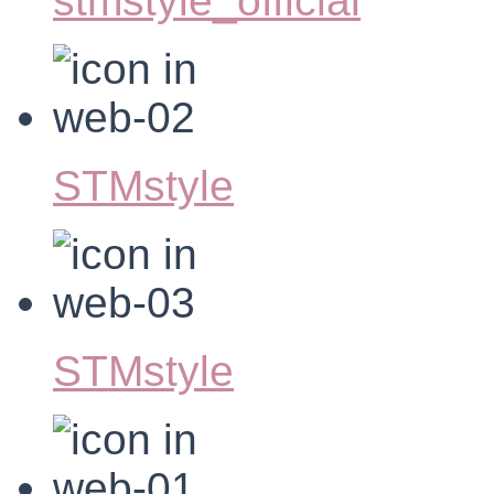
stmstyle_official
STMstyle
STMstyle