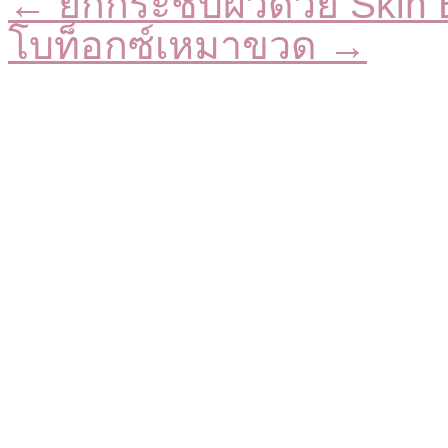
← ยกกระชับผิวด้วย Skin 
โบท็อกซ์เหมาขวด →