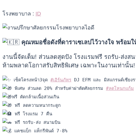
โรงพยาบาล :
ID
คุณหมอชื่อดังที่ดาราเซเลปไว้วางใจ พร้อม
งานนี้จัดเต็ม! ส่วนลดสุดปัง โรงแรมฟรี รถรับ-ส่งส
ห้ามพลาดโอกาสรับสิทธิพิเศษ เฉพาะในงานเท่านั้น!
 เซ็ตโครงหน้า3จุด 
#เอิร์นภัทร
 DJ EFM และ มิสแกรนด์เชียง
 พิเศษ ส่วนลด 20% สำหรับค่าผ่าตัดศัลยกรรม 
#ลดโหนกแก้ม
ฟรี ตัดกล้ามเนื้อส่วนเกิน
 ฟรี ลดความหนากระดูก
 ฟรี โรงแรม 7 คืน
 ฟรี รถรับ-ส่ง สนามบิน
 แคชแบ็ก แท็กรีฟันด์ 7-8%