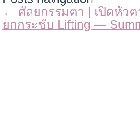
← ศัลยกรรมตา | เปิดหัว
ยกกระชับ Lifting — Sum