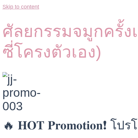
Skip to content
ศัลยกรรมจมูกครั้ง
ซี่โครงตัวเอง)
🔥 𝐇𝐎𝐓 𝐏𝐫𝐨𝐦𝐨𝐭𝐢𝐨𝐧❗ 