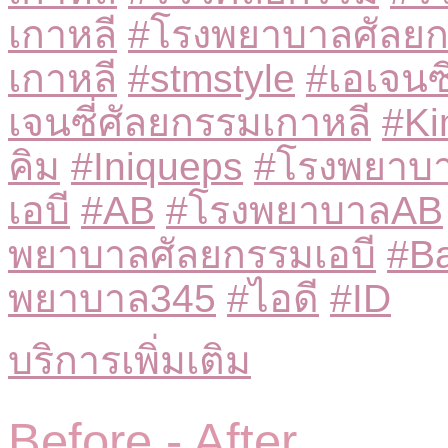
เกาหลี
#โรงพยาบาลศัลยก
เกาหลี
#stmstyle
#เอเจนซ
เจนซี่ศัลยกรรมเกาหลี
#K
คิม
#Iniqueps
#โรงพยาบา
เอบี
#AB
#โรงพยาบาลAB
พยาบาลศัลยกรรมเอบี
#B
พยาบาล345
#ไอดี
#ID
บริการเพิ่มเติม
Before -
After