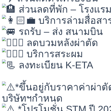
ส่วนลดที่พัก – โรงแร
บริการล่ามสื่อสา
รถรับ – ส่ง สนามบิน
ลดบวมหลังผ่าตัด
บริการสระผม
ลงทะเบียน K-ETA
⠀⠀⠀⠀⠀⠀
*ขึ้นอยู่กับราคาค่าผ่า
บริษัทฯกำหนด
*โปรโมชั่น STM ปี 20