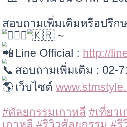
⠀⠀⠀⠀⠀⠀
สอบถามเพิ่มเติมหรือปรึกษ
~
Line Official :
http://li
สอบถามเพิ่มเติม : 02-
เว็บไซต์
www.stmstyle
⠀⠀⠀⠀⠀⠀
#ศัลยกรรมเกาหลี
#เที่ยวเ
เกาหลี
#รีวิวศัลยกรรม
#รี