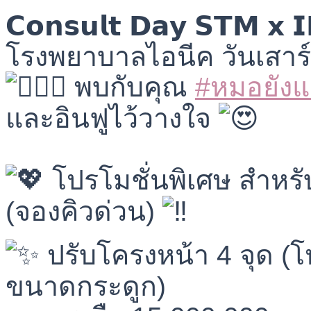
𝗖𝗼𝗻𝘀𝘂𝗹𝘁 𝗗𝗮𝘆 𝗦𝗧𝗠 
โรงพยาบาลไอนีค วันเสาร์ที่
พบกับคุณ
#หมอยัง
และอินฟูไว้วางใจ
⠀⠀⠀⠀⠀⠀
โปรโมชั่นพิเศษ สำหรับผ
(จองคิวด่วน)
ปรับโครงหน้า 4 จุด (
ขนาดกระดูก)